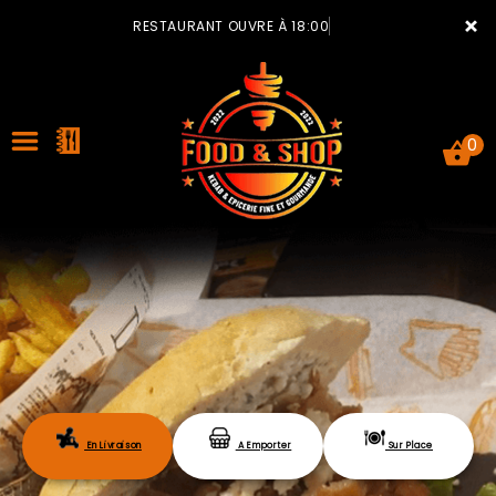
×
RESTAURANT OUVRE À 18:00
0
ACCUEIL
LA CARTE
VOTRE COMPTE
En Livraison
A Emporter
Sur Place
NOTRE RESTAURANT