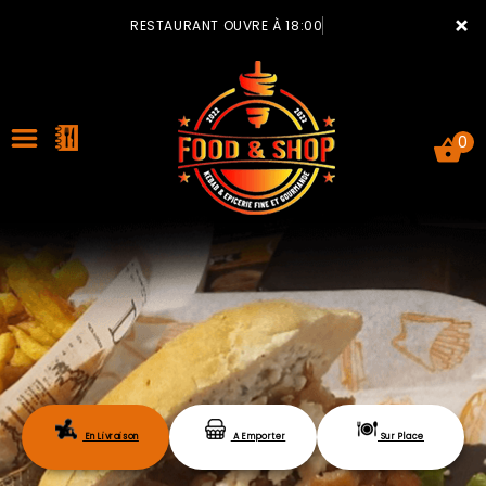
×
RESTAURANT OUVRE À 18:00
0
ACCUEIL
LA CARTE
VOTRE COMPTE
En Livraison
A Emporter
Sur Place
NOTRE RESTAURANT