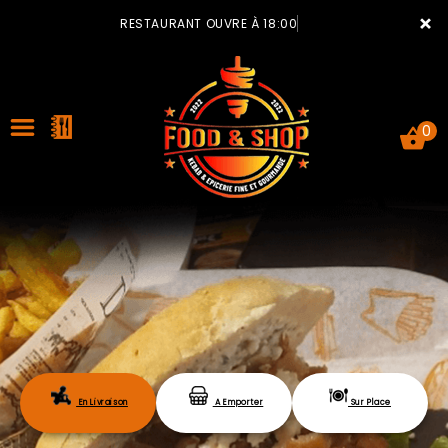
×
RESTAURANT OUVRE À 18:00
0
ACCUEIL
LA CARTE
VOTRE COMPTE
En Livraison
A Emporter
Sur Place
NOTRE RESTAURANT