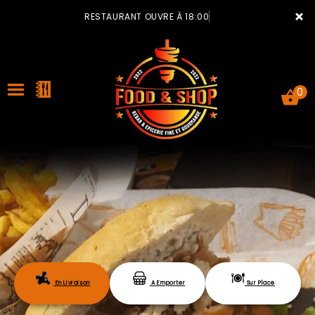
×
RESTAURANT OUVRE À 18:00
0
ACCUEIL
LA CARTE
VOTRE COMPTE
En Livraison
A Emporter
Sur Place
NOTRE RESTAURANT