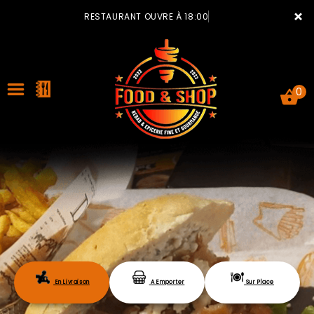
×
RESTAURANT OUVRE À 18:00
0
ACCUEIL
LA CARTE
VOTRE COMPTE
En Livraison
A Emporter
Sur Place
NOTRE RESTAURANT