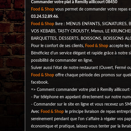
Commander votre plat à Remilly aillicourt 08450
Food & Shop
vous permet de commander votre repas en 
03.24.52.89.46
.
Food & Shop
livre : MENUS ENFANTS, SIGNATURES
VOS KEBABS, TASTY CROUSTY, Menus, LE KRUNCHE
BARQUETTES, DESSERTS, BOISSONS, BOISSONS ALCOOLIS
Pour le confort de ses clients,
Food & Shop
accepte les 
Bénéficiez d'un service élégant et rapide grâce à notre s
possibilité de commander en ligne.
Suiver aussi l'état de notre restaurant (Ouvert, Fermé 
Food & Shop
offre chaque période des promos sur quelqu
facebook.
=> Comment commander votre plat à Remilly aillicourt
- Par téléphone en appelant directement sur notre nu
- Commander sur le site en ligne et vous recevez un SM
Avec
Food & Shop
le principe livraison de repas entrepr
sereinement pendant que l'on s'affaire à régaler vos pap
économique et pratique, laissez-vous tenter par la livra