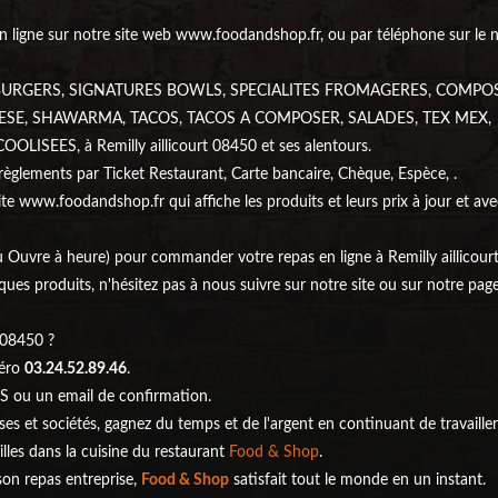
ligne sur notre site web www.foodandshop.fr, ou par téléphone sur le
, BURGERS, SIGNATURES BOWLS, SPECIALITES FROMAGERES, COMPO
ESE, SHAWARMA, TACOS, TACOS A COMPOSER, SALADES, TEX MEX,
EES, à Remilly aillicourt 08450 et ses alentours.
règlements par Ticket Restaurant, Carte bancaire, Chèque, Espèce, .
ite www.foodandshop.fr qui affiche les produits et leurs prix à jour et ave
ou Ouvre à heure) pour commander votre repas en ligne à Remilly aillicou
es produits, n'hésitez pas à nous suivre sur notre site ou sur notre pag
 08450 ?
méro
03.24.52.89.46
.
S ou un email de confirmation.
ises et sociétés, gagnez du temps et de l'argent en continuant de travailler
illes dans la cuisine du restaurant
Food & Shop
.
ison repas entreprise,
Food & Shop
satisfait tout le monde en un instant.