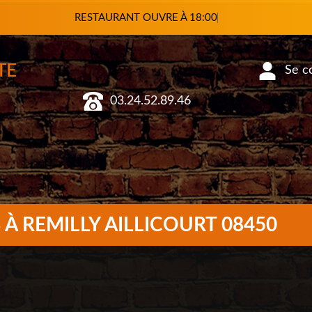
RESTAURANT OUVRE À
TE
03.24.52.89.46
Se co
 À REMILLY AILLICOURT 08450