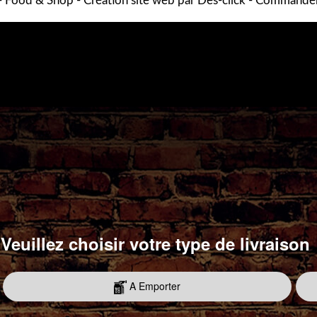
-
Food & Shop
- Création site web par
Des-click
-
Commander 