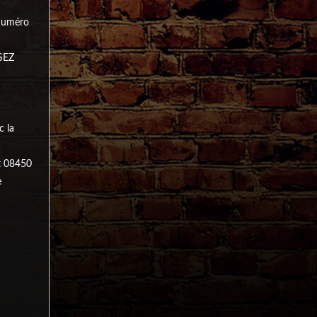
 numéro
SEZ
c la
rt 08450
e