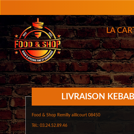
LA CAR
LIVRAISON KEBAB
Food & Shop Remilly aillicourt 08450
Tél.: 03.24.52.89.46