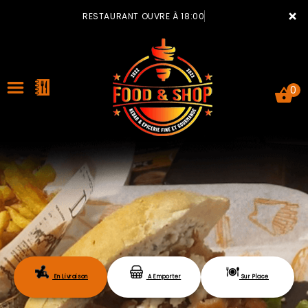
×
RESTAURANT OUVRE À 18:00
0
ACCUEIL
LA CARTE
VOTRE COMPTE
En Livraison
A Emporter
Sur Place
NOTRE RESTAURANT