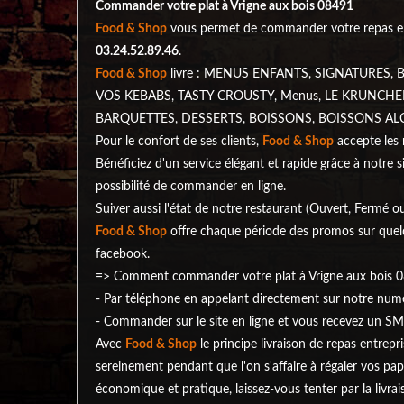
Commander votre plat à Vrigne aux bois 08491
Food & Shop
vous permet de commander votre repas en 
03.24.52.89.46
.
Food & Shop
livre : MENUS ENFANTS, SIGNATURES
VOS KEBABS, TASTY CROUSTY, Menus, LE KRUNCHE
BARQUETTES, DESSERTS, BOISSONS, BOISSONS ALCOOLI
Pour le confort de ses clients,
Food & Shop
accepte les 
Bénéficiez d'un service élégant et rapide grâce à notre s
possibilité de commander en ligne.
Suiver aussi l'état de notre restaurant (Ouvert, Fermé
Food & Shop
offre chaque période des promos sur quelqu
facebook.
=> Comment commander votre plat à Vrigne aux bois 
- Par téléphone en appelant directement sur notre nu
- Commander sur le site en ligne et vous recevez un SM
Avec
Food & Shop
le principe livraison de repas entrepr
sereinement pendant que l'on s'affaire à régaler vos pap
économique et pratique, laissez-vous tenter par la livra