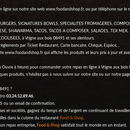
ligne sur notre site web www.foodandshop.fr, ou par téléphone sur le
, BURGERS, SIGNATURES BOWLS, SPECIALITES FROMAGERES, COMPO
ESE, SHAWARMA, TACOS, TACOS A COMPOSER, SALADES, TEX MEX,
SEES, à Vrigne aux bois 08491 et ses alentours.
règlements par Ticket Restaurant, Carte bancaire, Chèque, Espèce, .
ite www.foodandshop.fr qui affiche les produits et leurs prix à jour et ave
 ou Ouvre à heure) pour commander votre repas en ligne à Vrigne aux bois
es produits, n'hésitez pas à nous suivre sur notre site ou sur notre pag
08491 ?
méro
03.24.52.89.46
.
S ou un email de confirmation.
ises et sociétés, gagnez du temps et de l'argent en continuant de travailler
illes dans la cuisine du restaurant
Food & Shop
.
ison repas entreprise,
Food & Shop
satisfait tout le monde en un instant.