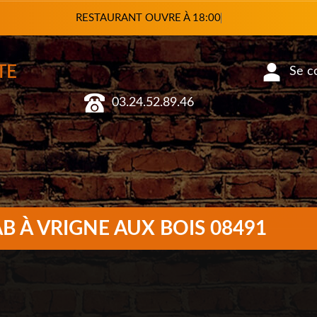
RESTAURANT OUVRE
TE
03.24.52.89.46
Se co
B À VRIGNE AUX BOIS 08491