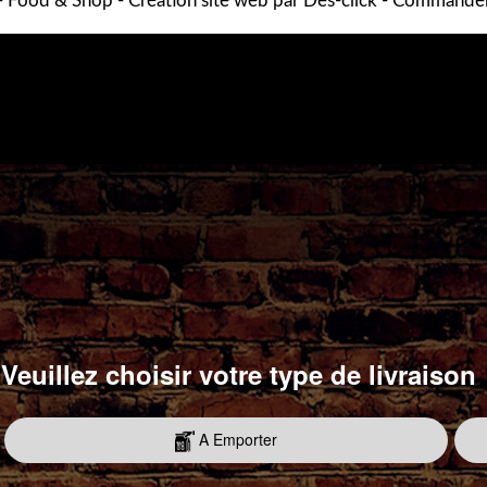
-
Food & Shop
- Création site web par
Des-click
-
Commander 