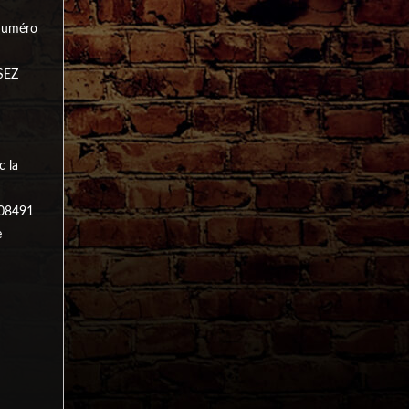
 numéro
SEZ
c la
 08491
e