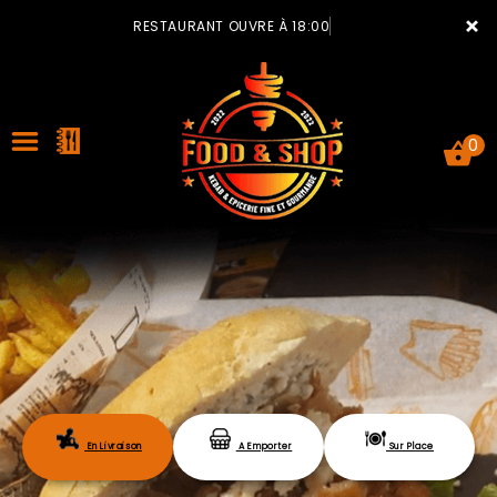
×
RESTAURANT OUVRE À 18:00
0
ACCUEIL
LA CARTE
VOTRE COMPTE
En Livraison
A Emporter
Sur Place
NOTRE RESTAURANT