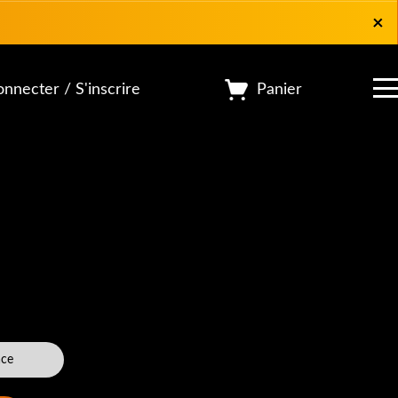
×
×
Panier
nnecter / S'inscrire
ace