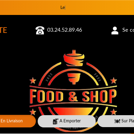
Le restaurant est fermé aujourd hu
TE
03.24.52.89.46
Se co
En Livraison
A Emporter
Sur Pl