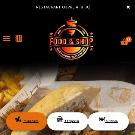
×
RESTAURANT OUVRE À 18:00
0
ACCUEIL
LA CARTE
VOTRE COMPTE
En Livraison
A Emporter
Sur Place
NOTRE RESTAURANT