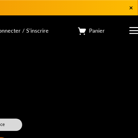
×
×
Panier
nnecter / S'inscrire
ace