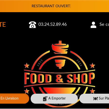
Vous pouvez comman
TE
03.24.52.89.46
Se co
En Livraison
A Emporter
Sur Pl